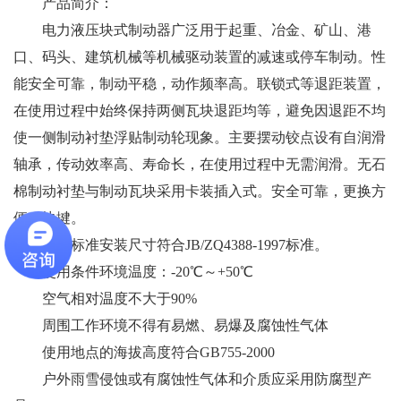
产品简介：
电力液压块式制动器广泛用于起重、冶金、矿山、港
口、码头、建筑机械等机械驱动装置的减速或停车制动。性
能安全可靠，制动平稳，动作频率高。联锁式等退距装置，
在使用过程中始终保持两侧瓦块退距均等，避免因退距不均
使一侧制动衬垫浮贴制动轮现象。主要摆动铰点设有自润滑
轴承，传动效率高、寿命长，在使用过程中无需润滑。无石
棉制动衬垫与制动瓦块采用卡装插入式。安全可靠，更换方
便、快揵。
符合标准安装尺寸符合JB/ZQ4388-1997标准。
使用条件环境温度：-20℃～+50℃
空气相对温度不大于90%
周围工作环境不得有易燃、易爆及腐蚀性气体
使用地点的海拔高度符合GB755-2000
户外雨雪侵蚀或有腐蚀性气体和介质应采用防腐型产