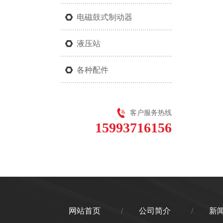
电磁鼓式制动器
液压站
各种配件
客户服务热线
15993716156
网站首页
公司简介
新