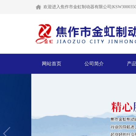
欢迎进入焦作市金虹制动器有限公司|KSW300035
网站首页
公司简介
产