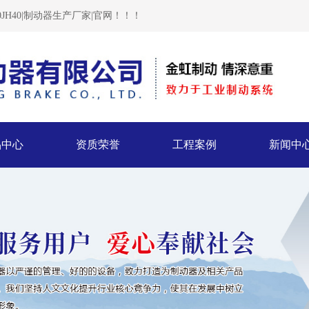
0JH40|制动器生产厂家|官网！！！
品中心
资质荣誉
工程案例
新闻中