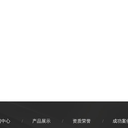
闻中心
产品展示
资质荣誉
成功案