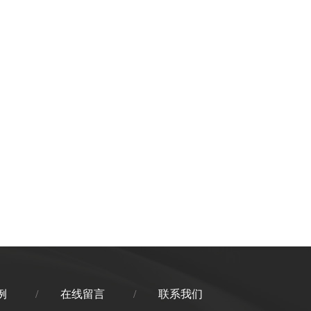
例
在线留言
联系我们