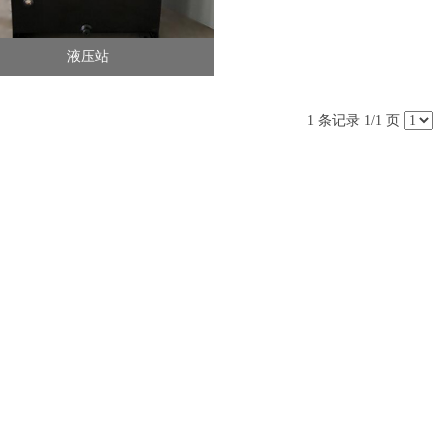
液压站
1 条记录 1/1 页